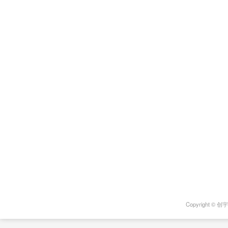
Copyright © 创宇盾