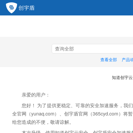
查看全部
产品
知道创宇云
亲爱的用户：
您好！ 为了提供更稳定、可靠的安全加速服务，我们将
全官网（yunaq.com）、创宇盾官网（365cyd.c
给您造成的不便，敬请谅解。
本次升级，使用知道创宇云安全、创宇盾安全加速服