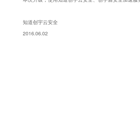
知道创宇云安全
2016.06.02