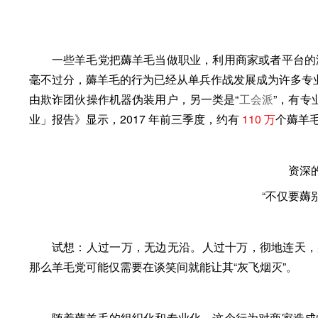
一些羊毛党把薅羊毛当做职业，利用商家或者平台的
毫不过分，薅羊毛的行为已经从单兵作战发展成为许多专
由欺诈团伙操作机器伪装用户，另一类是“
工会派
”，有专
业」报告》显示，2017 年前三季度，约有
110 万
个薅羊毛
资深
“不仅要薅
试想：人过一万，无边无沿。人过十万，彻地连天，
那么羊毛党可能仅需要在谈笑间就能让其“
灰飞烟灭
”。
随着薅羊毛的组织化和专业化，这个行为对商家造成