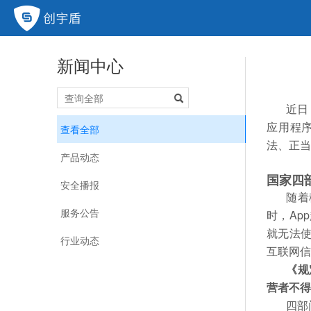
新闻中心
近日
应用程
查看全部
法、正当
产品动态
国家四
安全播报
随着
服务公告
时，Ap
就无法使
行业动态
互联网
《规
营者不得
四部