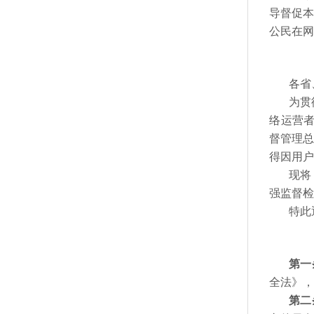
导督促本
公民在
各省
为贯
络运营
督管理总
得因用户
现将
强监督
特此
第一
全法》
第二