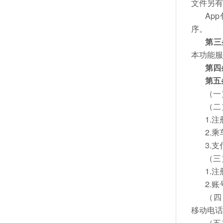
文件另
Ap
序。
第三
本功能
第四
第五
（一
（二
1.
2.
3.
（三
1.
2.
（四
移动电
（五