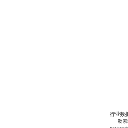
行业数
勒索