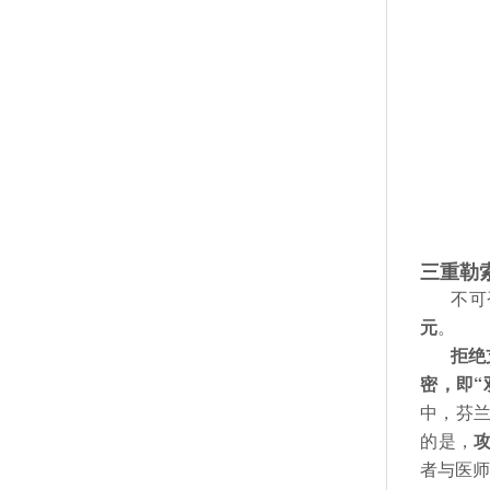
三重勒
不可
元
。
拒绝
密，即“
中，芬
的是，
者与医