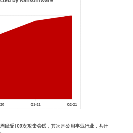
经受109次攻击尝试
，其次是
公用事业行业
，共计