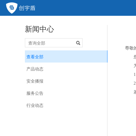
新闻中心
尊敬
查看全部
您
为提
产品动态
1）新增
安全播报
2）取消
服务公告
若您
行业动态