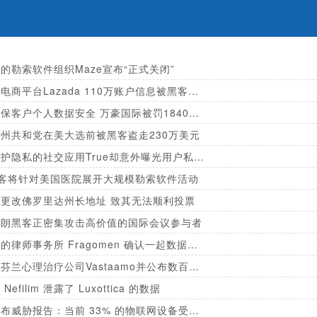
的勒索软件组织Maze宣布“正式关闭”
阿里旗下电商平台Lazada 110万账户信息被黑客入侵
因未能确保客户个人数据安全 万豪国际被罚1840万英镑
州共和党在美大选前被黑客盗走230万美元
承诺会保护隐私的社交应用True却意外曝光用户私人数据
黑客将针对美国医院展开大规模勒索软件活动
更改佛罗里达州长地址 致其无法顺利投票
伊朗黑客正密集攻击高价值的国际会议参与者
谷歌聘请的律师事务所 Fragomen 确认一起数据泄露事件
黑客攻破芬兰心理治疗公司Vastaamo并公布数百人健康数据
efilim 泄露了 Luxottica 的数据
诺基亚发布威胁报告：当前 33% 的物联网设备受到感染