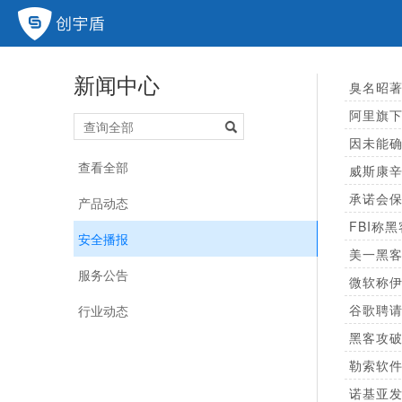
新闻中心
臭名昭著
查看全部
威斯康辛
产品动态
FBI称
安全播报
美一黑客
服务公告
微软称
行业动态
勒索软件 N